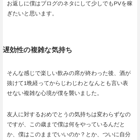
お返しに僕はブログのネタにして少しでもPVを稼
ぎたいと思います。
遅効性の複雑な気持ち
そんな感じで楽しい飲みの席が終わった後、酒が
抜けて1晩経ってからじわじわとなんとも言い表
せない複雑な心境が僕を襲いました。
友人に対するおめでとうの気持ちは変わらずなの
ですが、この歳まで僕は何をやっているんだと
か、僕はこのままでいいのか？とか、ついに自分