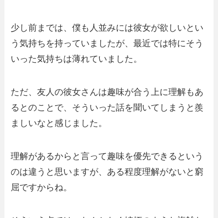
少し前までは、僕も人並みには彼女が欲しいとい
う気持ちを持っていましたが、最近では特にそう
いった気持ちは薄れていました。
ただ、友人の彼女さんは趣味が合う上に理解もあ
るとのことで、そういった話を聞いてしまうと羨
ましいなと感じました。
理解があるからと言って趣味を優先できるという
のは違うと思いますが、ある程度理解がないと窮
屈ですからね。