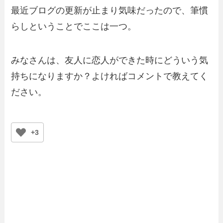
最近ブログの更新が止まり気味だったので、筆慣
らしということでここは一つ。
みなさんは、友人に恋人ができた時にどういう気
持ちになりますか？よければコメントで教えてく
ださい。
+3