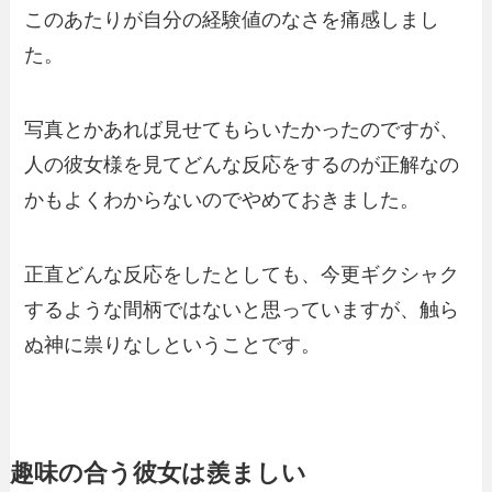
このあたりが自分の経験値のなさを痛感しまし
た。
写真とかあれば見せてもらいたかったのですが、
人の彼女様を見てどんな反応をするのが正解なの
かもよくわからないのでやめておきました。
正直どんな反応をしたとしても、今更ギクシャク
するような間柄ではないと思っていますが、触ら
ぬ神に祟りなしということです。
趣味の合う彼女は羨ましい