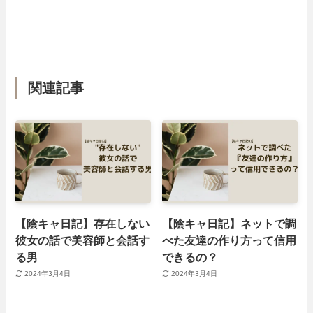
関連記事
【陰キャ日記】存在しない
【陰キャ日記】ネットで調
彼女の話で美容師と会話す
べた友達の作り方って信用
る男
できるの？
2024年3月4日
2024年3月4日