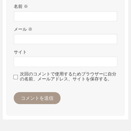
名前
※
メール
※
サイト
次回のコメントで使用するためブラウザーに自分
の名前、メールアドレス、サイトを保存する。