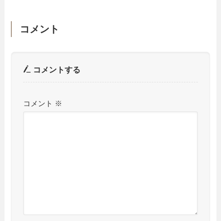
コメント
コメントする
コメント
※