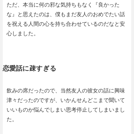
ただ、本当に何の邪な気持ちもなく『良かった
な』と思えたのは、僕もまだ友人のおめでたい話
を祝える人間の心を持ち合わせているのだなと安
心しました。
恋愛話に疎すぎる
飲みの席だったので、当然友人の彼女の話に興味
津々だったのですが、いかんせんどこまで聞いて
いいものか悩んでしまい思考停止してしまいまし
た。