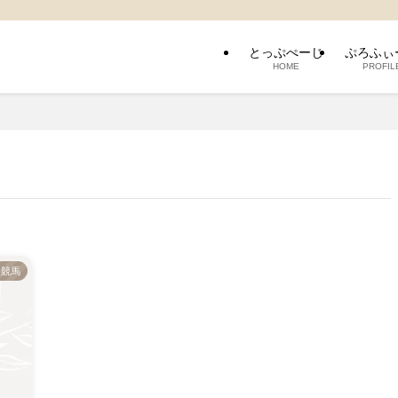
とっぷぺーじ
ぷろふぃ
HOME
PROFIL
競馬